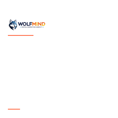
Mentalidad estratégica aplicada al crecimiento digital.
Wolfmind es estrategia digital enfocada en estructurar el
crecimiento de empresas a través de sistemas claros,
medibles y sostenibles.
No ejecutamos marketing por tendencia.
Diseñamos ecosistemas digitales pensados para generar
oportunidades reales de negocio.
© 2026 Wolfmind
Links de interés
Enfoque